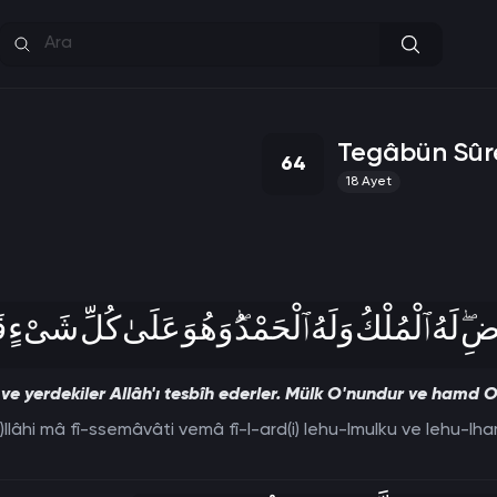
Tegâbün Sûr
64
18
Ayet
‌ۖ لَهُ ٱلْمُلْكُ وَلَهُ ٱلْحَمْدُ‌ۖ وَهُوَ عَلَىٰ كُلِّ شَىْءٍ 
 ve yerdekiler Allâh'ı tesbîh ederler. Mülk O'nundur ve hamd O'
)llâhi mâ fî-ssemâvâti vemâ fî-l-ard(i) lehu-lmulku ve lehu-lham