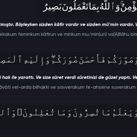
مِنٌ‌ۚ وَٱللَّهُ بِمَا تَعْمَلُونَ بَصِيرٌ
atmıştır. Böyleyken sizden kâfir vardır ve sizden mü'min vardır. V
lekakum feminkum kâfirun ve minkum mu/min(un) va(A)llâhu bi
َوَّرَكُمْ فَأَحْسَنَ صُوَرَكُمْ‌ۖ وَإِلَيْهِ ٱلْمَصِ
i hak ile yarattı. Ve size sûret verdi sûretinizi de güzel yaptı. 
vâti vel-arda bilhakki ve savverakum fe-ahsene suverakum ve
يَعْلَمُ مَا تُسِرُّونَ وَمَا تُعْلِنُونَ‌ۚ وَٱللّ