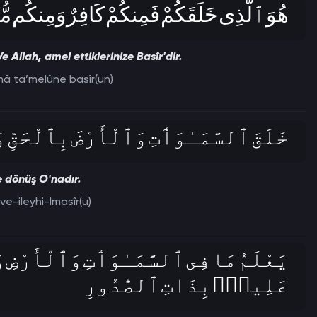
هُوَ ٱلَّذِى خَلَقَكُمْ فَمِنكُمْ كَافِرٌ وَمِنكُم مُّؤْ
e Allah, amel ettiklerinize Basîr'dir.
mâ ta’melûne basîr(un)
خَلَقَ ٱلسَّمَـٰوَٲتِ وَٱلْأَرْضَ بِٱلْحَقِّ وَص
Ve dönüş O'nadır.
-ileyhi-lmasîr(u)
يَعْلَمُ مَا فِى ٱلسَّمَـٰوَٲتِ وَٱلْأَرْضِ وَ
عَلِيمُۢ بِذَاتِ ٱلصُّدُورِ