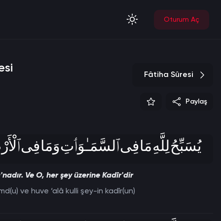
Oturum Aç
esi
Fâtiha Sûresi
Paylaş
يُسَبِّحُ لِلَّهِ مَا فِى ٱلسَّمَـٰوَٲتِ وَمَا فِى ٱلْأَرْضِ
nadır. Ve O, her şey üzerine Kadîr'dir
d(u) ve huve ‘alâ kulli şey-in kadîr(un)