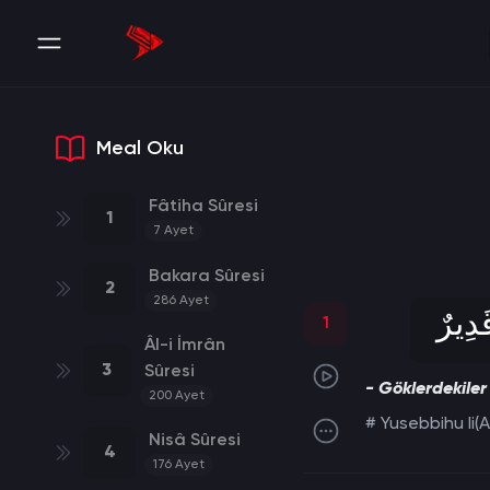
Meal Oku
Fâtiha Sûresi
1
7
Ayet
Bakara Sûresi
2
286
Ayet
قَدِيرٌ
1
Âl-i İmrân
3
Sûresi
- Göklerdekiler
200
Ayet
# Yusebbihu li(A
Nisâ Sûresi
4
176
Ayet