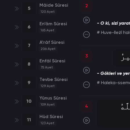
Mâide Sûresi
2
5
120
Ayet
- O ki, sizi yar
En’âm Sûresi
6
165
Ayet
# Huve-lleżî ḣa
A’râf Sûresi
7
206
Ayet
يرُ
3
Enfâl Sûresi
8
75
Ayet
- Gökleri ve yer
Tevbe Sûresi
9
# Ḣaleka-ssemâ
129
Ayet
Yûnus Sûresi
10
َهُ
109
Ayet
4
Hûd Sûresi
11
123
Ayet