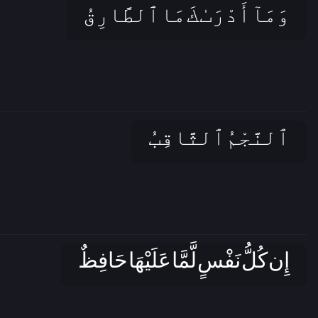
وَمَآ أَدْرَٮٰكَ مَا ٱلطَّارِقُ
ٱلنَّجْمُ ٱلثَّاقِبُ
إِن كُلُّ نَفْسٍ لَّمَّا عَلَيْهَا حَافِظٌ