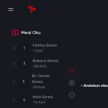
Meal Oku
Fâtiha Sûresi
1
7
Ayet
Bakara Sûresi
2
286
Ayet
1
Âl-i İmrân
3
Sûresi
- Andolsun olsu
200
Ayet
Nisâ Sûresi
4
176
Ayet