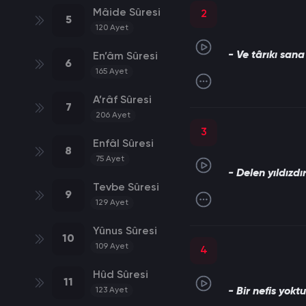
Mâide Sûresi
2
5
120
Ayet
- Ve târıkı sana
En’âm Sûresi
6
165
Ayet
A’râf Sûresi
7
206
Ayet
3
Enfâl Sûresi
8
75
Ayet
- Delen yıldızdır
Tevbe Sûresi
9
129
Ayet
Yûnus Sûresi
10
109
Ayet
4
Hûd Sûresi
11
123
Ayet
- Bir nefis yokt