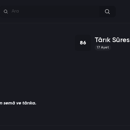
Târık Sûres
86
17
Ayet
n semâ ve târıka.