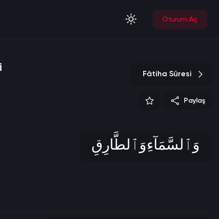
Oturum Aç
i
Fâtiha Sûresi
Paylaş
وَٱلسَّمَآءِ وَٱلطَّارِقِ