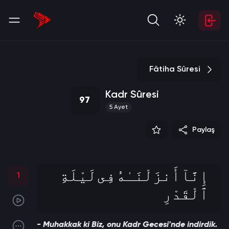
Fâtiha Sûresi
Kadr Sûresi
97
5
Ayet
Paylaş
إِنَّآ أَنزَلْنَـٰهُ فِى لَيْلَةِ
1
ٱلْقَدْرِ
- Muhakkak ki Biz, onu Kadr Gecesi'nde indirdik.