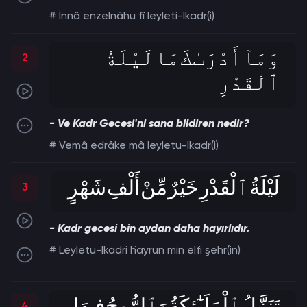
# İnnâ enzelnâhu fî leyleti-lkadr(i)
وَمَآ أَدْرَٮٰكَ مَا لَيْلَةُ
2
ٱلْقَدْرِ
- Ve Kadr Gecesi'ni sana bildiren nedir?
# Vemâ edrâke mâ leyletu-lkadr(i)
لَيْلَةُ ٱلْقَدْرِ خَيْرٌ مِّنْ أَلْفِ شَهْرٍ
3
- Kadr gecesi bin aydan daha hayırlıdır.
# Leyletu-lkadri ḣayrun min elfi şehr(in)
4