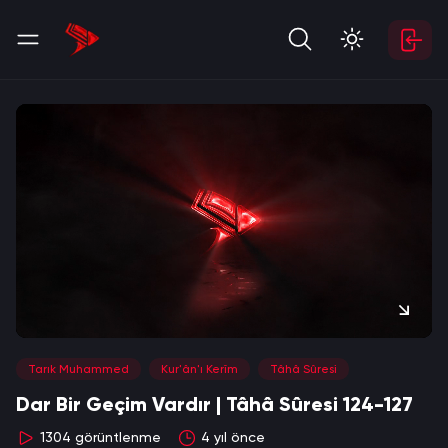
Tarık Muhammed
Kur'ân'ı Kerîm
Tâhâ Sûresi
Mute
Settings
Dar Bir Geçim Vardır | Tâhâ Sûresi 124-127
1304
görüntlenme
4 yıl önce