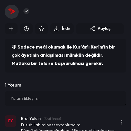
İndir
Paylaş
🔴
Sadece meâl okumak ile Kur'ân'ı Kerîm'in bir
çok âyetinin anlaşılması mümkün değildir.
Mutlaka bir tefsire başvurulması gerekir.
İbn Abbâs (radıyallahu anh) dedi ki;
"Kur'ân'ın
tefsiri dört yöndedir:
1
Yorum
1-) Arapların kendi dilleri ile bildiği tefsîr.
2-) Bilmemenin mâzeret olmadığı ve herkesin
Yorum Ekleyin...
bilmesi gereken tefsîr.
3-) Âlimlerin bildiği tefsîr.
Erol Yalcin
(3 yıl önce)
4-) Yalnızca Allah'ın bildiği tefsîrdir. Kim bu
EY
Euzubillahiminesseytanirracim
tefsiri bildiğini iddia ederse, o yalancıdır."