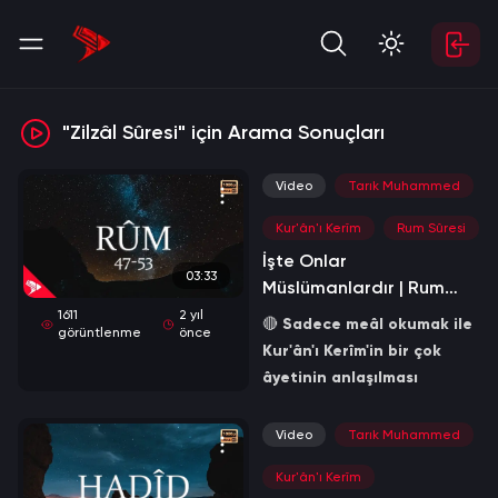
"Zilzâl Sûresi" için Arama Sonuçları
Video
Tarık Muhammed
Kur'ân'ı Kerîm
Rum Sûresi
İşte Onlar
03:33
Müslümanlardır | Rum
Sûresi 47-53
1611
2 yıl
🔴
Sadece meâl okumak ile
görüntlenme
önce
Kur'ân'ı Kerîm'in bir çok
âyetinin anlaşılması
mümkün değildir. Mutlaka
bir tefsire başvurulması
Video
Tarık Muhammed
gerekir.
Kur'ân'ı Kerîm
İbn Abbâs (radıyallahu anh)