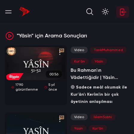
"Yâsîn" için Arama Sonuçları
Video
TarıkMuhammed
Kur'ân
Yâsîn
Bu Rahman'ın
00:56
Vâdettiğidir | Yâsîn
Sûresi 51-52
1790
5 yıl
🔴
Sadece meâl okumak ile
görüntlenme
önce
Kur'ân'ı Kerîm'in bir çok
âyetinin anlaşılması
mümkün değildir. Mutlaka
bir tefsire başvurulması
Video
İslamSobhi
gerekir.
Yasin
Kur'ân
İbn Abbâs (radıyallahu anh)