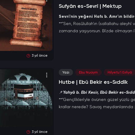
Sufyân es-Sevrî | Mektup
Sevri'nin yeğeni Hafs b. Amr'ın bild
**“Sen, Rasûlullah'ın (sallallahu aleyhi
zamanda yaşıyorsun. Bizde olmayan i
3 yıl önce
Yazı
Ebu Nuaym
Hilyetu'l Evliyâ
Hutbe | Ebû Bekir es-Sıddîk
📌
Yahyâ b. Ebi Kesir, Ebû Bekir es-Sıd
**“Gençlikleriyle övünen güzel yüzlü g
krallar nerede? Savaş meydanlarında 
3 yıl önce