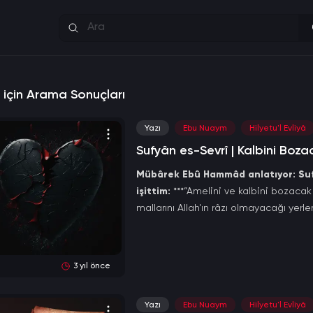
â" için Arama Sonuçları
Yazı
Ebu Nuaym
Hilyetu'l Evliyâ
Sufyân es-Sevrî | Kalbini Boz
Mübârek Ebû Hammâd anlatıyor: Sufyâ
işittim:
***“Amelini ve kalbini bozacak 
mallarını Allah'ın râzı olmayacağı yerle
3 yıl önce
Yazı
Ebu Nuaym
Hilyetu'l Evliyâ