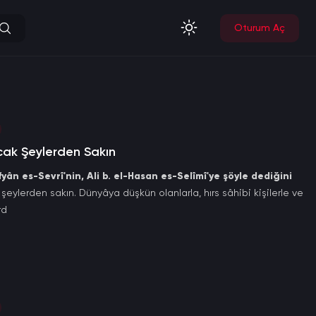
Oturum Aç
acak Şeylerden Sakın
n es-Sevrî'nin, Ali b. el-Hasan es-Selîmî'ye şöyle dediğini
şeylerden sakın. Dünyâya düşkün olanlarla, hırs sâhibi kişilerle ve
rd