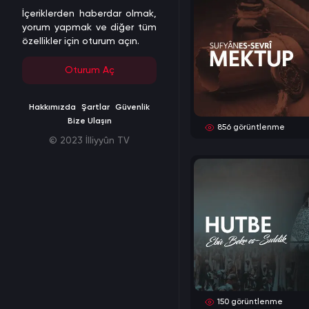
İçeriklerden haberdar olmak,
yorum yapmak ve diğer tüm
özellikler için oturum açın.
Oturum Aç
Hakkımızda
Şartlar
Güvenlik
Bize Ulaşın
856
görüntlenme
© 2023 İlliyyûn TV
150
görüntlenme