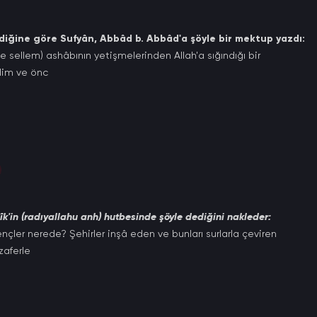
irdiğine göre Sufyân, Abbâd b. Abbâd'a şöyle bir mektup yazdı:
 ve sellem) ashâbının yetişmelerinden Allah'a sığındığı bir
lim ve önc
dîk'in (radıyallahu anh) hutbesinde şöyle dediğini nakleder:
ençler nerede? Şehirler inşâ eden ve bunları surlarla çeviren
zaferle