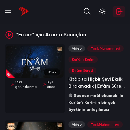
"En'âm" için Arama Sonuçları
Video
Tarık Muhammed
Kur'ân'ı Kerîm
En'âm Sûresi
03:42
Kitâb'ta Hiçbir Şeyi Eksik
1330
3 yıl
Bırakmadık | En’âm Sûresi
görüntlenme
önce
38-45
🔴
Sadece meâl okumak ile
Kur'ân'ı Kerîm'in bir çok
âyetinin anlaşılması
mümkün değildir. Mutlaka
bir tefsire başvurulması
Video
TarıkMuhammed