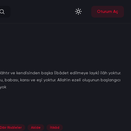
Oturum Aç
ilâhtır ve kendisinden başka (ibâdet edilmeye layık) ilâh yoktur.
babası, karısı ve eşi yoktur. Allah’ın ezeli oluşunun başlangıcı
 yok
Dâir Risâleler
Akîde
İtikâd