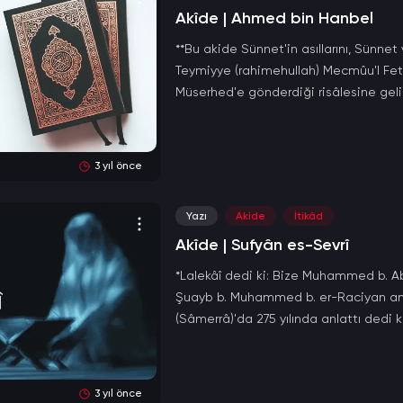
Akîde | Ahmed bin Hanbel
**Bu akide Sünnet'in asıllarını, Sünnet v
Teymiyye (rahimehullah) Mecmûu'l Fet
Müserhed'e gönderdiği risâlesine geli
3 yıl önce
Yazı
Akide
İtikâd
Akîde | Sufyân es-Sevrî
*Lalekâî dedi ki: Bize Muhammed b. Ab
Şuayb b. Muhammed b. er-Raciyan anlat
(Sâmerrâ)'da 275 yılında anlattı dedi k
3 yıl önce