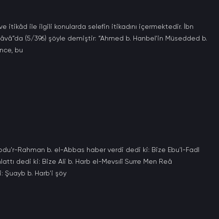
e itikâd ile ilgili konularda selefin itikadını içermektedir. İbn
âvâ”da (5/396) şöyle demiştir: “Ahmed b. Hanbel'in Müsedded b.
nce, bu
du'r-Rahman b. el-Abbas haber verdi dedi ki: Bize Ebu'l-Fadl
tı dedi ki: Bize Ali b. Harb el-Mevsılî Surre Men Reâ
i: Şuayb b. Harb'i şöy