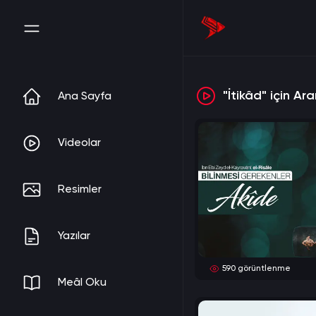
"İtikâd" için A
Ana Sayfa
Videolar
Resimler
Yazılar
590
görüntlenme
Meâl Oku