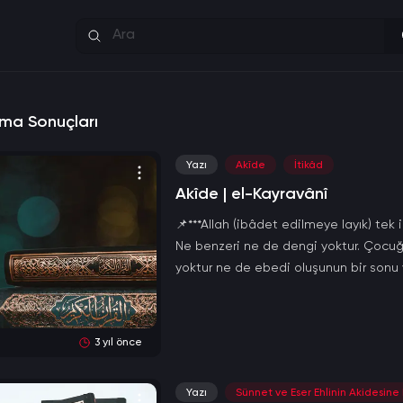
rama Sonuçları
Yazı
Akîde
İtikâd
Akîde | el-Kayravânî
📌***Allah (ibâdet edilmeye layık) tek 
Ne benzeri ne de dengi yoktur. Çocuğu, 
yoktur ne de ebedi oluşunun bir sonu
3 yıl önce
Yazı
Sünnet ve Eser Ehlinin Akidesine 