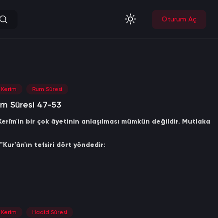
Oturum Aç
ı Kerîm
Rum Sûresi
um Sûresi 47-53
erîm'in bir çok âyetinin anlaşılması mümkün değildir. Mutlaka
"Kur'ân'ın tefsiri dört yöndedir:
efsîr.
herkesin bilmesi gereken tefsîr.
. Kim bu tefsiri bildiğini iddia ederse, o yalancıdır."
ı Kerîm
Hadîd Sûresi