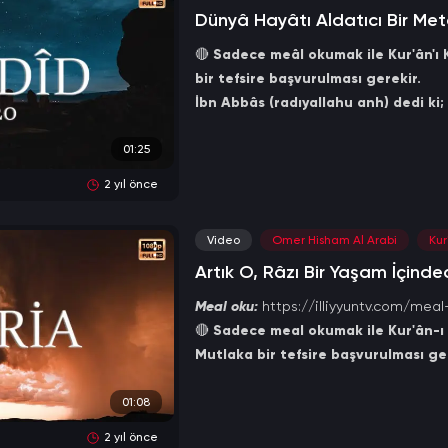
Dünyâ Hayâtı Aldatıcı Bir Met
🔴
Sadece meâl okumak ile Kur'ân'ı K
bir tefsire başvurulması gerekir.
İbn Abbâs (radıyallahu anh) dedi ki;
1-) Arapların kendi dilleri ile bildiği t
2-) Bilmemenin mâzeret olmadığı ve 
01:25
3-) Âlimlerin bildiği tefsîr.
2 yıl önce
4-) Yalnızca Allah'ın bildiği tefsîrdir
(Mecmû'u'l-Fetâvâ, 5/37)
Video
Omer Hisham Al Arabi
Kur
Artık O, Râzı Bir Yaşam İçinded
Meal oku:
https://illiyyuntv.com/meal
🔴
Sadece meal okumak ile Kur'ân-ı K
Mutlaka bir tefsire başvurulması ger
İbn Abbâs (radıyallahu anh) dedi ki;
1-) Arapların kendi dilleri ile bildiği t
01:08
2-) Bilmemenin mâzeret olmadığı ve 
2 yıl önce