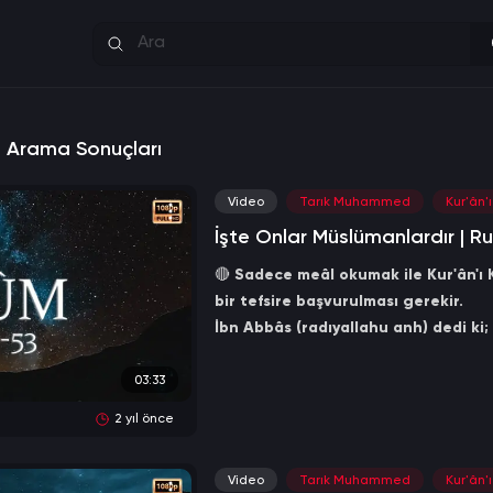
in Arama Sonuçları
Video
Tarık Muhammed
Kur'ân'
İşte Onlar Müslümanlardır | R
🔴
Sadece meâl okumak ile Kur'ân'ı K
bir tefsire başvurulması gerekir.
İbn Abbâs (radıyallahu anh) dedi ki;
1-) Arapların kendi dilleri ile bildiği t
2-) Bilmemenin mâzeret olmadığı ve 
03:33
3-) Âlimlerin bildiği tefsîr.
2 yıl önce
4-) Yalnızca Allah'ın bildiği tefsîrdir
(Mecmû'u'l-Fetâvâ, 5/37)
Video
Tarık Muhammed
Kur'ân'