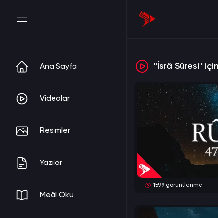
"İsrâ Sûresi" iç
Ana Sayfa
Videolar
Resimler
Yazılar
1599
görüntlenme
Meâl Oku