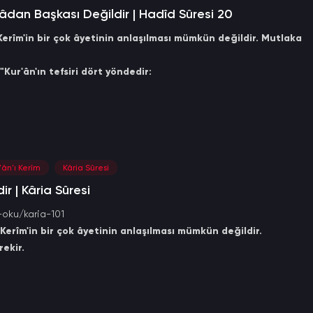
âdan Başkası Değildir | Hadîd Sûresi 20
erîm'in bir çok âyetinin anlaşılması mümkün değildir. Mutlaka
"Kur'ân'ın tefsiri dört yöndedir:
efsîr.
herkesin bilmesi gereken tefsîr.
. Kim bu tefsiri bildiğini iddia ederse, o yalancıdır."
'ân'ı Kerîm
Kâria Sûresi
ir | Kâria Sûresi
-oku/karia-101
erîm'in bir çok âyetinin anlaşılması mümkün değildir.
ekir.
"Kur'ân'ın tefsiri dört yöndedir:
efsîr.
herkesin bilmesi gereken tefsîr.