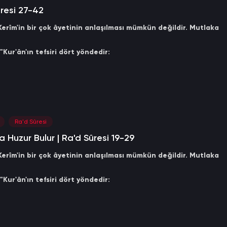
resi 27-42
erîm'in bir çok âyetinin anlaşılması mümkün değildir. Mutlaka
"Kur'ân'ın tefsiri dört yöndedir:
efsîr.
herkesin bilmesi gereken tefsîr.
. Kim bu tefsiri bildiğini iddia ederse, o yalancıdır."
Ra'd Sûresi
 Huzur Bulur | Ra'd Sûresi 19-29
erîm'in bir çok âyetinin anlaşılması mümkün değildir. Mutlaka
"Kur'ân'ın tefsiri dört yöndedir:
efsîr.
herkesin bilmesi gereken tefsîr.