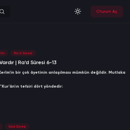
Oturum Aç
rîm
Ra'd Sûresi
Vardır | Ra'd Sûresi 6-13
erîm'in bir çok âyetinin anlaşılması mümkün değildir. Mutlaka
"Kur'ân'ın tefsiri dört yöndedir:
efsîr.
herkesin bilmesi gereken tefsîr.
. Kim bu tefsiri bildiğini iddia ederse, o yalancıdır."
Sâd Sûresi