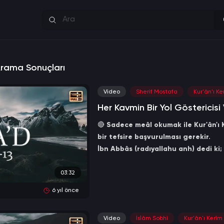
 Arama Sonuçları
Video
Sherif Mostafa
Kur'ân'ı Ke
Her Kavmin Bir Yol Göstericisi 
🔴
Sadece meâl okumak ile Kur'ân'ı K
bir tefsire başvurulması gerekir.
İbn Abbâs (radıyallahu anh) dedi ki;
1-) Arapların kendi dilleri ile bildiği t
2-) Bilmemenin mâzeret olmadığı ve 
03:32
3-) Âlimlerin bildiği tefsîr.
6 yıl önce
4-) Yalnızca Allah'ın bildiği tefsîrdir
(Mecmû'u'l-Fetâvâ, 5/37)
Video
İslâm Sobhi
Kur'ân'ı Kerîm