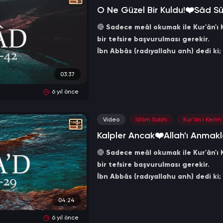
O Ne Güzel Bir Kuldu!❤️Sâd Sû
🔴
Sadece meâl okumak ile Kur'ân'ı K
bir tefsire başvurulması gerekir.
İbn Abbâs (radıyallahu anh) dedi ki;
1-) Arapların kendi dilleri ile bildiği t
2-) Bilmemenin mâzeret olmadığı ve 
03:37
3-) Âlimlerin bildiği tefsîr.
6 yıl önce
4-) Yalnızca Allah'ın bildiği tefsîrdir
(Mecmû'u'l-Fetâvâ, 5/37)
Video
İslâm Sobhi
Kur'ân'ı Kerîm
Kalpler Ancak❤️Allah'ı Anmakla
🔴
Sadece meâl okumak ile Kur'ân'ı K
bir tefsire başvurulması gerekir.
İbn Abbâs (radıyallahu anh) dedi ki;
1-) Arapların kendi dilleri ile bildiği t
2-) Bilmemenin mâzeret olmadığı ve 
04:24
3-) Âlimlerin bildiği tefsîr.
6 yıl önce